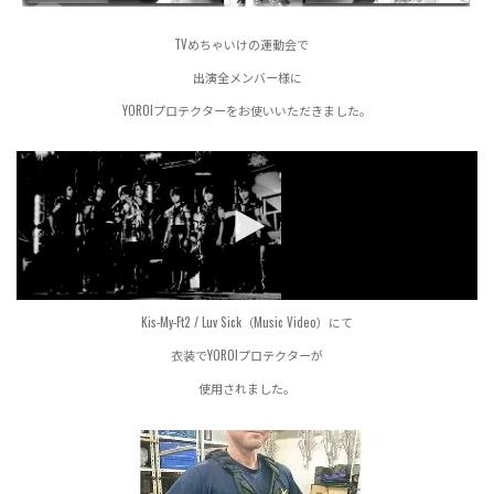
TVめちゃいけの運動会で
出演全メンバー様に
YOROIプロテクターをお使いいただきました。
Kis-My-Ft2 / Luv Sick（Music Video）にて
衣装でYOROIプロテクターが
使用されました。