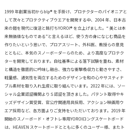
1999 年創業当初からblp® を手掛け、プロテクターのパイオニアと
して次々とプロテクティブウエアを開発する中、2004 年、日本古
来の鎧を現代に復活と銘打ちYOROI® を立上げました。“ 美とは本
来無価値なものである”と言えるほど、使う方の身になじむ商品を
作りたいという思いで、プロアスリート、外科医、教授らの意見
とともに、本気のスノーボーダーらのため、より高度なプロテク
ターを開発しております。自社基準による落下試験を重ね、素材
と構造を徹底的に吟味し融合、強力な衝撃吸収力と動きやすさ、
軽量感、通気性を両立するためのデザインを和の心やサスティナ
ブル素材を取り入れ生産に取り組んでいます。2022 年には、ソー
シャル企業認証機関よりＳ認証を頂きました。パテント取得やキ
ッズデザイン賞受賞、官公庁関連用具採用、アクション映画用ウ
エア採用など、各方面よりご支持をいただいております。2019 年
開始のスノーボード・オフトレ専用YOROIロングスケートボード
は、HEAVEN スケートボードとともに多くのユーザー様、またト