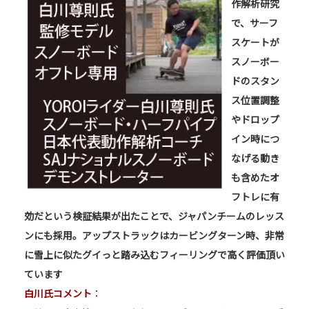
作解析研究
で、サーフ
スケートが
スノーボー
ドのスタン
ス位置調整
やドロップ
イン時につ
なげる動き
も含めたオ
フトレに有
効だという検証結果が出たことで、ジャパンチームのレッス
ンにも採用。アップストラックはカービングターン時、非常
に雪上に似たグイっと踏み込むフィーリングで高く評価頂い
ています
白川氏コメント
：