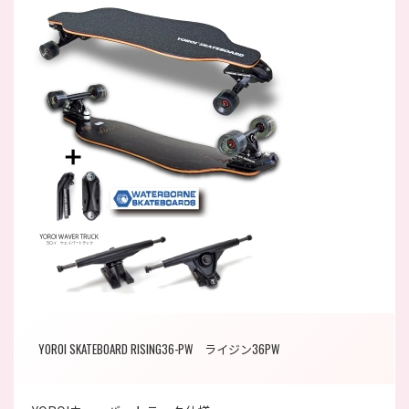
YOROI SKATEBOARD RISING36-PW ライジン36PW